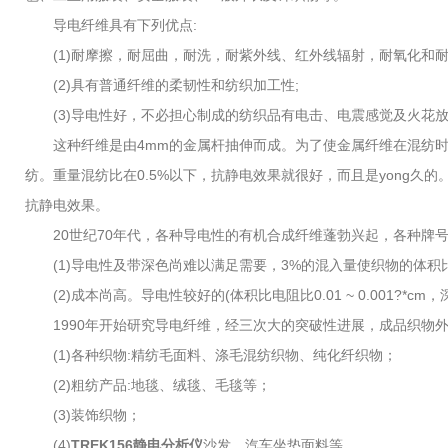
导电纤维具有下列优点:
(1)耐摩擦，耐屈曲，耐洗，耐紫外线、红外线辐射，耐氧化和耐
(2)具有普通纤维的柔韧性和纺织加工性;
(3)导电性好，不必担心制成的纺织品有电击、电震感觉及火花
这种纤维是由4mm的金属杆抽伸而成。为了使金属纤维在混纺时能
纺。重量混纺比在0.5%以下，抗静电效果就很好，而且是yong久
抗静电效果。
20世纪70年代，各种导电性的有机合成纤维蓬勃兴起，各种牌号
(1)导电性及带深色尚难以满足需要，3%的混入量使织物的体积比
(2)成本尚高。导电性较好的(体积比电阻比0.01 ~ 0.001?
1990年开始研究导电纤维，经三次大的突破性进展，成品织物外
(1)各种织物:精纺毛面料、涤毛混纺织物、纯化纤织物；
(2)粗纺产品:地毯、绒毯、毛毯等；
(3)装饰织物；
(4)
TREK156静电分析仪
沙发、汽车坐垫面料等。