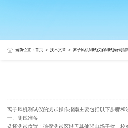
当前位置：
首页
>
技术文章
>
离子风机测试仪的测试操作指
离子风机测试仪的测试操作指南主要包括以下步骤和
一、测试准备
选择测试位置：确保测试区域无其他强电场干扰，校