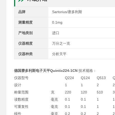
品牌
Sartorius/赛多利斯
测量精度
0.1mg
产地类别
进口
仪器精度
万分之一克
仪器种类
分析天平
德国赛多利斯电子天平Quintix224-1CN
技术规格：
仪器型号
Q224
Q124
Q513
Q
设计
1
1
2
2
称量范围
克
220
120
510
3
读数精度
毫克
0.1
0.1
1
1
可重复性
毫克
0.1
0.1
1
1
线性
毫克
0.2
0.2
2
2