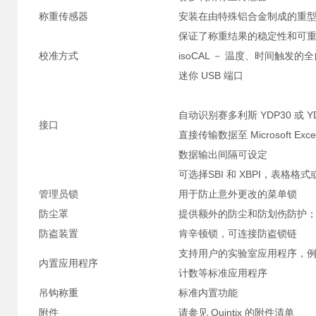
称重传感器
安装在由特殊铝合金制成的重
保证了称重结果的稳定性和可
校准方式
isoCAL － 温度、时间触发
迷你 USB 端口
自动识别赛多利斯 YDP30 或 Y
接口
直接传输数据至 Microsoft 
数据输出间隔可设定
可选择SBI 和 XBPI，表格
管理员锁
用于防止意外更改的菜单锁
防尘罩
提供额外的防尘和防划伤防护
防盗装置
肯辛顿锁，可连接防盗锁链
支持用户的实验室应用程序，例
内置应用程序
计数等标准应用程序
吊钩称重
标准内置功能
附件
请参见 Quintix 的附件清单