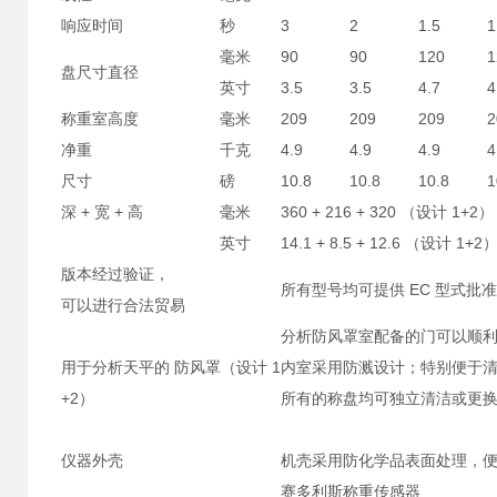
响应时间
秒
3
2
1.5
1
毫米
90
90
120
1
盘尺寸直径
英寸
3.5
3.5
4.7
4
称重室高度
毫米
209
209
209
2
净重
千克
4.9
4.9
4.9
4
尺寸
磅
10.8
10.8
10.8
1
深 + 宽 + 高
毫米
360 + 216 + 320 （设计 1+2）
英寸
14.1 + 8.5 + 12.6 （设计 1+2
版本经过验证，
所有型号均可提供 EC 型式批
可以进行合法贸易
分析防风罩室配备的门可以顺
用于分析天平的 防风罩（设计 1
内室采用防溅设计；特别便于
+2）
所有的称盘均可独立清洁或更
仪器外壳
机壳采用防化学品表面处理，
赛多利斯称重传感器