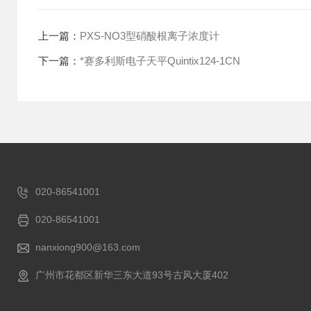
上一篇：
PXS-NO3型硝酸根离子浓度计
下一篇：
*赛多利斯电子天平Quintix124-1CN
020-86541001
020-86541001
nanxiong900@163.com
广州市花都区新华三东大道93号古风大厦402