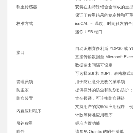
称重传感器
安装在由特殊铝合金制成的重
保证了称重结果的稳定性和可
校准方式
isoCAL － 温度、时间触发
迷你 USB 端口
自动识别赛多利斯 YDP30 或 Y
接口
直接传输数据至 Microsoft 
数据输出间隔可设定
可选择SBI 和 XBPI，表格
管理员锁
用于防止意外更改的菜单锁
防尘罩
提供额外的防尘和防划伤防护
防盗装置
肯辛顿锁，可连接防盗锁链
支持用户的实验室应用程序，例
内置应用程序
计数等标准应用程序
吊钩称重
标准内置功能
附件
请参见 Quintix 的附件清单