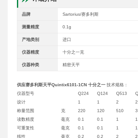
品牌
Sartorius/赛多利斯
测量精度
0.1g
产地类别
进口
仪器精度
十分之一克
仪器种类
精密天平
供应赛多利斯天平Quintix6101-1CN 十分之一
技术规格：
仪器型号
Q224
Q124
Q513
Q
设计
1
1
2
2
称量范围
克
220
120
510
3
读数精度
毫克
0.1
0.1
1
1
可重复性
毫克
0.1
0.1
1
1
线性
毫克
0.2
0.2
2
2