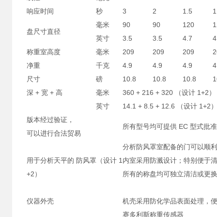
响应时间
秒
3
2
1.5
1
毫米
90
90
120
1
盘尺寸直径
英寸
3.5
3.5
4.7
4
称重室高度
毫米
209
209
209
2
净重
千克
4.9
4.9
4.9
4
尺寸
磅
10.8
10.8
10.8
1
深 + 宽 + 高
毫米
360 + 216 + 320 （设计 1+2）
英寸
14.1 + 8.5 + 12.6 （设计 1+2
版本经过验证，
所有型号均可提供 EC 型式批
可以进行合法贸易
分析防风罩室配备的门可以顺
用于分析天平的 防风罩（设计 1
内室采用防溅设计；特别便于
+2）
所有的称盘均可独立清洁或更
仪器外壳
机壳采用防化学品表面处理，
赛多利斯称重传感器