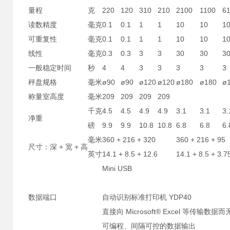
量程
克
220
120
310
210
2100
1100
6
读数精度
毫克
0.1
0.1
1
1
10
10
1
可重复性
毫克
0.1
0.1
1
1
10
10
1
线性
毫克
0.3
0.3
3
3
30
30
3
一般稳定时间
秒
4
4
3
3
3
3
3
秤盘规格
毫米
ø90
ø90
ø120
ø120
ø180
ø180
ø
称量室高度
毫米
209
209
209
209
千克
4.5
4.5
4.9
4.9
3.1
3.1
3.
净重
磅
9.9
9.9
10.8
10.8
6.8
6.8
6.
毫米
360 + 216 + 320
360 + 216 + 95
尺寸：深 + 宽 + 高
英寸
14.1 + 8.5 + 12.6
14.1 + 8.5 + 3.7
Mini USB
数据端口
自动识别标准打印机 YDP40
直接向 Microsoft® Excel 等传输
可编程、间隔可控的数据输出