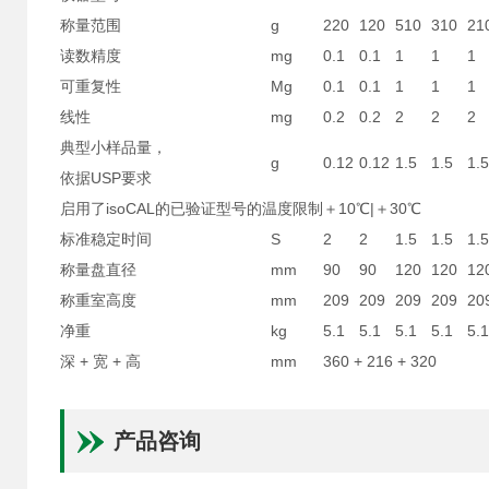
称量范围
g
220
120
510
310
21
读数精度
mg
0.1
0.1
1
1
1
可重复性
Mg
0.1
0.1
1
1
1
线性
mg
0.2
0.2
2
2
2
典型小样品量，
g
0.12
0.12
1.5
1.5
1.5
依据USP要求
启用了isoCAL的已验证型号的温度限制
＋10℃|＋30℃
标准稳定时间
S
2
2
1.5
1.5
1.5
称量盘直径
mm
90
90
120
120
12
称重室高度
mm
209
209
209
209
20
净重
kg
5.1
5.1
5.1
5.1
5.1
深 + 宽 + 高
mm
360 + 216 + 320
产品咨询