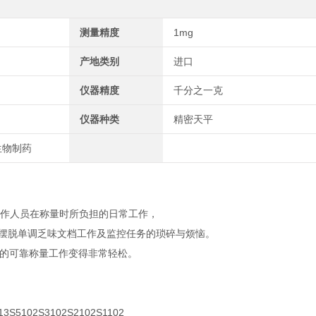
测量精度
1mg
产地类别
进口
仪器精度
千分之一克
仪器种类
精密天平
生物制药
轻工作人员在称量时所负担的日常工作，
ce) 可使您摆脱单调乏味文档工作及监控任务的琐碎与烦恼。
的可靠称量工作变得非常轻松。
13
S5102
S3102
S2102
S1102