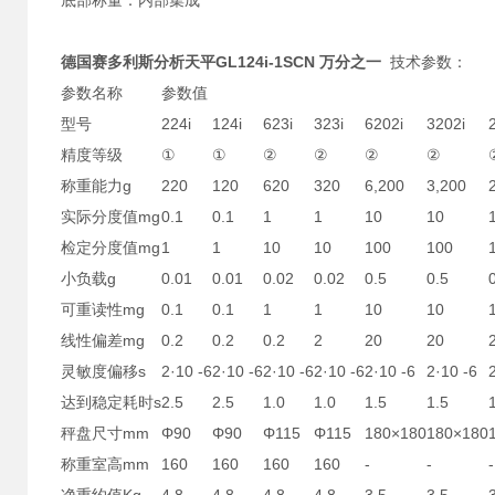
底部称量：内部集成
德国赛多利斯分析天平GL124i-1SCN 万分之一
技术参数：
参数名称
参数值
型号
224i
124i
623i
323i
6202i
3202i
精度等级
①
①
②
②
②
②
称重能力g
220
120
620
320
6,200
3,200
实际分度值mg
0.1
0.1
1
1
10
10
检定分度值mg
1
1
10
10
100
100
小负载g
0.01
0.01
0.02
0.02
0.5
0.5
可重读性mg
0.1
0.1
1
1
10
10
线性偏差mg
0.2
0.2
0.2
2
20
20
灵敏度偏移s
2·10 -6
2·10 -6
2·10 -6
2·10 -6
2·10 -6
2·10 -6
达到稳定耗时s
2.5
2.5
1.0
1.0
1.5
1.5
秤盘尺寸mm
Φ90
Φ90
Φ115
Φ115
180×180
180×180
称重室高mm
160
160
160
160
-
-
-