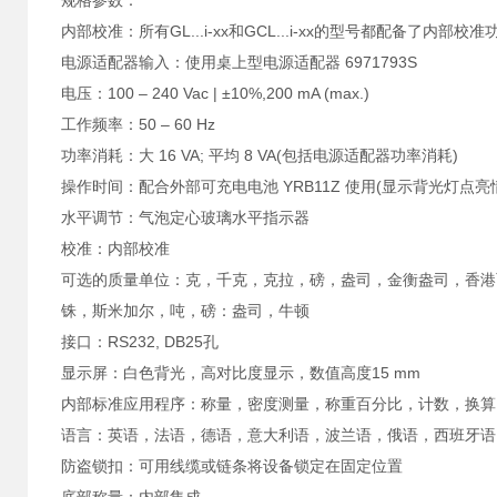
规格参数：
内部校准：所有GL...i-xx和GCL...i-xx的型号都配备了内部校准
电源适配器输入：使用桌上型电源适配器 6971793S
电压：100 – 240 Vac | ±10%,200 mA (max.)
工作频率：50 – 60 Hz
功率消耗：大 16 VA; 平均 8 VA(包括电源适配器功率消耗)
操作时间：配合外部可充电电池 YRB11Z 使用(显示背光灯点亮情况
水平调节：气泡定心玻璃水平指示器
校准：内部校准
可选的质量单位：克，千克，克拉，磅，盎司，金衡盎司，香港
铢，斯米加尔，吨，磅：盎司，牛顿
接口：RS232, DB25孔
显示屏：白色背光，高对比度显示，数值高度15 mm
内部标准应用程序：称量，密度测量，称重百分比，计数，换算
语言：英语，法语，德语，意大利语，波兰语，俄语，西班牙语
防盗锁扣：可用线缆或链条将设备锁定在固定位置