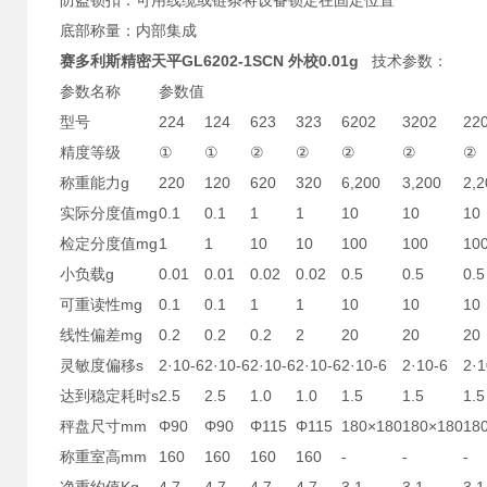
防盗锁扣：可用线缆或链条将设备锁定在固定位置
底部称量：内部集成
赛多利斯精密天平GL6202-1SCN 外校0.01g
技术参数：
参数名称
参数值
型号
224
124
623
323
6202
3202
22
精度等级
①
①
②
②
②
②
②
称重能力g
220
120
620
320
6,200
3,200
2,2
实际分度值mg
0.1
0.1
1
1
10
10
10
检定分度值mg
1
1
10
10
100
100
10
小负载g
0.01
0.01
0.02
0.02
0.5
0.5
0.5
可重读性mg
0.1
0.1
1
1
10
10
10
线性偏差mg
0.2
0.2
0.2
2
20
20
20
灵敏度偏移s
2·10-6
2·10-6
2·10-6
2·10-6
2·10-6
2·10-6
2·1
达到稳定耗时s
2.5
2.5
1.0
1.0
1.5
1.5
1.5
秤盘尺寸mm
Φ90
Φ90
Φ115
Φ115
180×180
180×180
18
称重室高mm
160
160
160
160
-
-
-