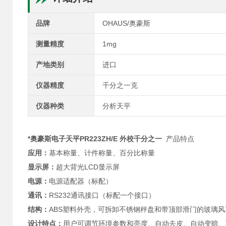
品牌
OHAUS/奥豪斯
测量精度
1mg
产地类别
进口
仪器精度
千分之一克
仪器种类
分析天平
*奥豪斯电子天平PR223ZH/E 外校千分之一
产品特点
应用：
基本称量、计件称量、百分比称量
显示屏：
超大背光LCD显示屏
电源：
电源适配器（标配）
通讯：
RS232通讯接口（标配一个接口）
结构：
ABS塑料外壳，可拆卸不锈钢秤盘和带顶部滑门的玻璃
设计特点：
用户可调节环境参数和亮度、自动去皮、自动变暗、