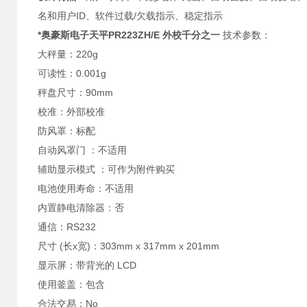
名和用户ID、软件过载/欠载指示、稳定指示
*奥豪斯电子天平PR223ZH/E 外校千分之一
技术参数：
大秤量：220g
可读性：0.001g
秤盘尺寸：90mm
校准：外部校准
防风罩：标配
自动风罩门 ：不适用
辅助显示模式 ：可作为附件购买
电池使用寿命：不适用
内置静电清除器：否
通信：RS232
尺寸 (长x宽)：303mm x 317mm x 201mm
显示屏：带背光的 LCD
使用釜盖：包含
合法交易：No