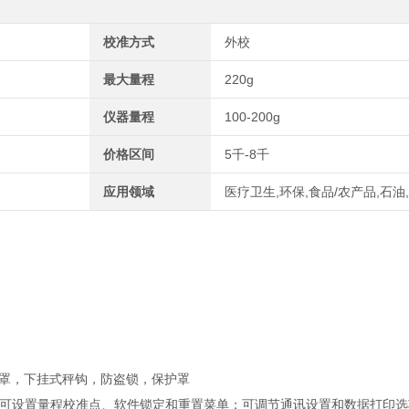
校准方式
外校
最大量程
220g
仪器量程
100-200g
价格区间
5千-8千
应用领域
医疗卫生,环保,食品/农产品,石油
风罩，下挂式秤钩，防盗锁，保护罩
可设置量程校准点、软件锁定和重置菜单；可调节通讯设置和数据打印选