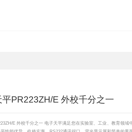
平PR223ZH/E 外校千分之一
223ZH/E 外校千分之一 电子天平满足您在实验室、工业、教育领域
天平性能优异、价格实惠。RS232通讯端口、背光显示屏和简单的界