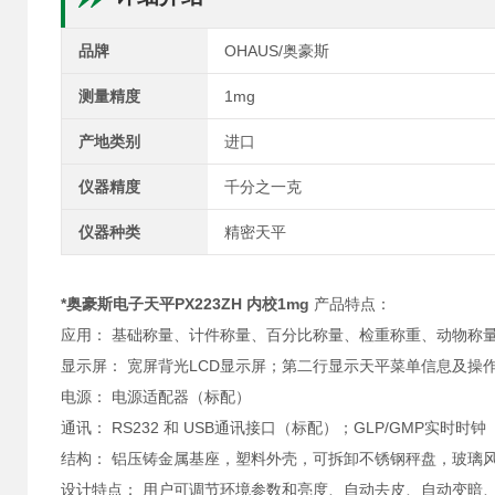
品牌
OHAUS/奥豪斯
测量精度
1mg
产地类别
进口
仪器精度
千分之一克
仪器种类
精密天平
*奥豪斯电子天平PX223ZH 内校1mg
产品特点：
应用： 基础称量、计件称量、百分比称量、检重称重、动物称
显示屏： 宽屏背光LCD显示屏；第二行显示天平菜单信息及操
电源： 电源适配器（标配）
通讯： RS232 和 USB通讯接口（标配）；GLP/GMP实时时钟
结构： 铝压铸金属基座，塑料外壳，可拆卸不锈钢秤盘，玻璃
设计特点： 用户可调节环境参数和亮度、自动去皮、自动变暗