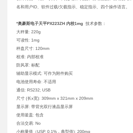
名和用户ID、软件过载/欠载指示、稳定指示、四个操作语言。
*奥豪斯电子天平PX223ZH 内校1mg
技术参数：
大秤量: 220g
可读性: 1mg
秤盘尺寸: 120mm
校准: 内部校准
防风罩: 标配
辅助显示模式: 可作为附件购买
电池使用寿命: 不适用
通信: RS232; USB
尺寸 (长x宽): 309mm x 321mm x 209mm
显示屏: 带背光双行液晶显示屏
使用釜盖: 包含
合法交易: No
小称量值（USP, 0.1%，典型值): 200mg