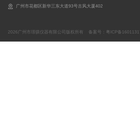
广州市花都区新华三东大道93号古风大厦402
2026广州市璟骐仪器有限公司版权所有
备案号：粤ICP备1601131