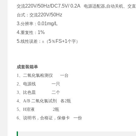
220V/50Hz/DC7.5V/ 0.2A
,
交流
电源适配器
自动关机、交直
220V/50Hz
台式：交流
3.
0.01mg/L
分辨率：
4.
1%
重复性：
5.
5
FS+1
线性误差：±（
％
个字）
成套装箱单
1
、二氧化氯检测仪 一台
2
、电源线 一只
3
、比色皿 二个
4
、A/B 二氧化氯试剂 各2瓶
5
、H溶液 2瓶
6
、说明书，合格证，保修卡 一份