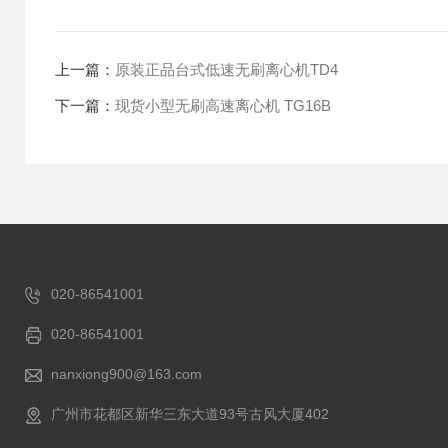
上一篇：
原装正品台式低速无刷离心机TD4
下一篇：
现货小型无刷高速离心机 TG16B
020-86541001
020-86541001
nanxiong900@163.com
广州市花都区新华三东大道93号古风大厦402