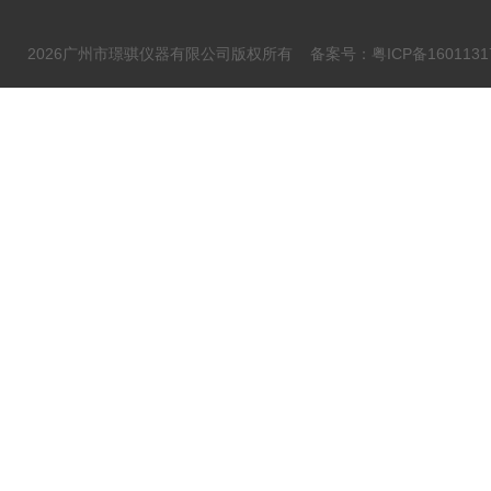
2026广州市璟骐仪器有限公司版权所有
备案号：粤ICP备1601131