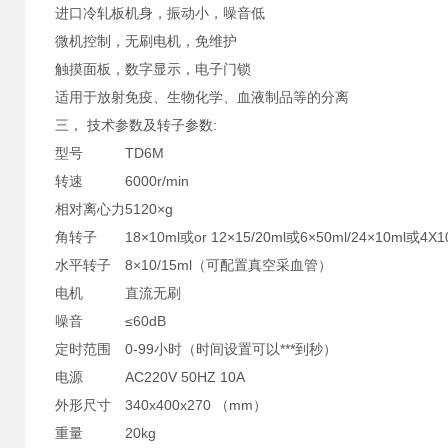
进口冷轧板机身，振动小，噪音低
微机控制，无刷电机，免维护
触摸面板，数字显示，电子门锁
适用于放射免疫、生物化学、血液制品等的分离
三， 技术参数及转子参数:
型号
TD6M
转速
6000r/min
相对离心力
5120×g
角转子
18×10ml或or 12×15/20ml或6×50ml/24×10ml或4X
水平转子
8×10/15ml（可配置真空采血管）
电机
直流无刷
噪音
≤60dB
定时范围
0-99小时（时间设置可以***到秒）
电源
AC220V 50HZ 10A
外形尺寸
340x400x270 （mm）
重量
20kg