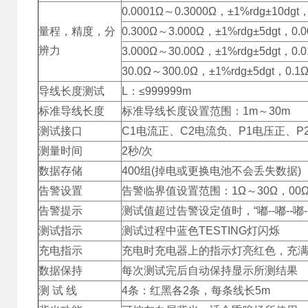
0.0001Ω～0.3000Ω，±1%rdg±10dgt，
量程，精度，分
0.300Ω～3.000Ω，±1%rdg±5dgt，0.0
辨力
3.000Ω～30.00Ω，±1%rdg±5dgt，0.
30.0Ω～300.0Ω，±1%rdg±5dgt，0.1
导线长度测试
L：≤999999m
标准导线长度
标准导线长度设置范围：1m～30m
测试接口
C1电流正、C2电流负、P1电压正、P
测量时间
2秒/次
数据存储
400组(掉电或更换电池不会丢失数据)
告警设置
告警临界值设置范围：1Ω～30Ω，0
告警提示
测试值超过告警设定值时，“嘟--嘟--嘟-
测试指示
测试过程中蓝色TESTING灯闪烁
充电指示
充电时充电器上的指示灯亮红色，充
数据保持
每次测试完后自动保持显示所测结果
测 试 线
4条：红黑各2条，每条线长5m