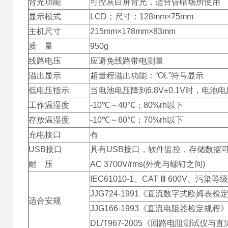
背光功能
可控灰白屏背光，适合昏暗场所使用
显示模式
LCD；尺寸：128mm×75mm
主机尺寸
215mm×178mm×83mm
质 量
950g
线路电压
应避免线路带电测量
溢出显示
超量程溢出功能：“OL”符号显示
低电压指示
当电池电压降到6.8V±0.1V时，电
工作温湿度
-10℃～40℃；80%rh以下
存放温湿度
-10℃～60℃；70%rh以下
充电接口
有
USB接口
具有USB接口，软件监控，存储数据
耐 压
AC 3700V/rms(外壳与螺钉之间)
IEC61010-1、CAT Ⅲ 600V、污染等级
JJG724-1991《直流数字式欧姆表检
适合安规
JJG166-1993《直流电阻器检定规程
DL/T967-2005《回路电阻测试仪