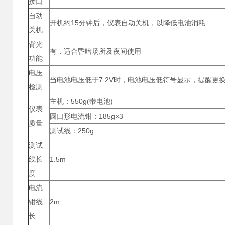
接口
自动
开机约15分钟后，仪表自动关机，以降低电池消耗
关机
背光
有，适合昏暗场所及夜间使用
功能
电压
当电池电压低于7.2V时，电池电压低符号显示，提醒更
检测
主机：550g(带电池)
仪表
圆口形电流钳：185g×3
质量
测试线：250g
测试
线长
1.5m
度
电流
钳线
2m
长