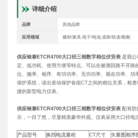
详细介绍
品牌
其他品牌
应用领域
建材/家具,电子/电池,道路/轨道/船舶
供应铱泰ETCR4700大口径三相数字相位伏安表
是我公
定、低功耗、使用方便等特点。可以在被测回路不开路
位、频率、相序、有功功率、无功功率、视在功率、功
保护系统，读出差动保护各组CT之间的相位关系，检
捷的新型电力仪表。
供应铱泰ETCR4700大口径三相数字相位伏安表
配有防振
示，一目了然，尽显精美豪华外观。仪表采用大口径电
产品型号
换挡
电流量程
CT尺寸
矢量图
相序