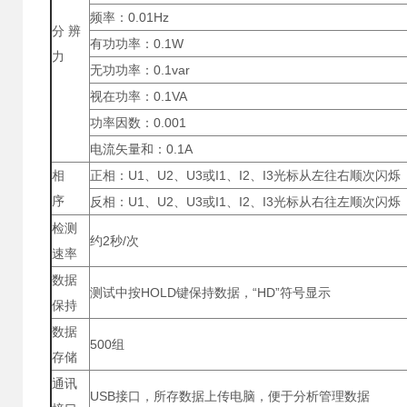
频率：0.01Hz
分 辨
有功功率：0.1W
力
无功功率：0.1var
视在功率：0.1VA
功率因数：0.001
电流矢量和：0.1A
相
正相：U1、U2、U3或I1、I2、I3光标从左往右顺次闪烁
序
反相：U1、U2、U3或I1、I2、I3光标从右往左顺次闪烁
检测
约2秒/次
速率
数据
测试中按HOLD键保持数据，“HD”符号显示
保持
数据
500组
存储
通讯
USB接口，所存数据上传电脑，便于分析管理数据