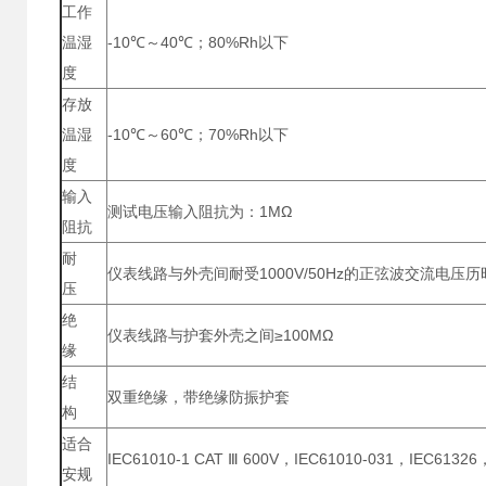
工作
温湿
-10℃～40℃；80%Rh以下
度
存放
温湿
-10℃～60℃；70%Rh以下
度
输入
测试电压输入阻抗为：1MΩ
阻抗
耐
仪表线路与外壳间耐受1000V/50Hz的正弦波交流电压
压
绝
仪表线路与护套外壳之间≥100MΩ
缘
结
双重绝缘，带绝缘防振护套
构
适合
IEC61010-1 CAT Ⅲ 600V，IEC61010-031，IEC61
安规