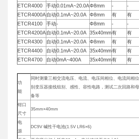
ETCR4000
手动
0.01mA~20.0A
Φ8mm
-
-
ETCR4000A
自动
0.1mA~20.0A
Φ8mm
有
有
ETCR4100
手动
-
Φ8mm
-
-
ETCR4200A
自动
0.1mA~20.0A
35x40mm
有
有
ETCR4300
自动
0.1mA~20.0A
Φ8mm
有
有
ETCR4400
自动
0.1mA~20.0A
35x40mm
有
有
ETCR4700
自动
0mA~400A
35x40mm
有
有
同时测量三相交流电压、电流、电压间相位、电流间相
功
别变压器接线组别、感性、容性电路，测试二次回路和母
能
备等
钳口
35mm×40mm
尺寸
电
DC9V 碱性干电池(1.5V LR6×6)
源