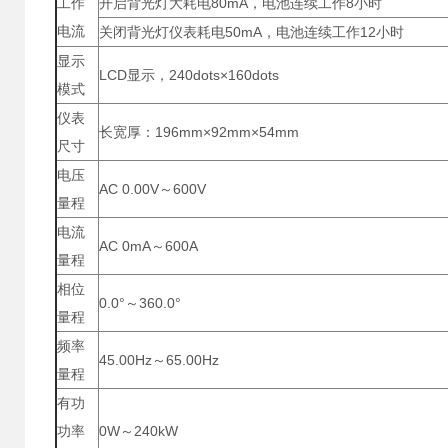
工作
开启背光灯大耗电80mA，电池连续工作8小时
电流
关闭背光灯仪表耗电50mA，电池连续工作12小时
显示
LCD显示，240dots×160dots
模式
仪表
长宽厚：196mm×92mm×54mm
尺寸
电压
AC 0.00V～600V
量程
电流
AC 0mA～600A
量程
相位
0.0°～360.0°
量程
频率
45.00Hz～65.00Hz
量程
有功
功率
0W～240kW