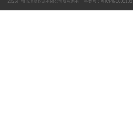
2026广州市璟骐仪器有限公司版权所有
备案号：粤ICP备1601131