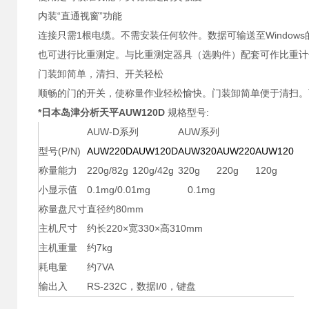
内装“直通视窗”功能
连接只需1根电缆。不需安装任何软件。数据可输送至Window
也可进行比重测定。与比重测定器具（选购件）配套可作比重计
门装卸简单，清扫、开关轻松
顺畅的门的开关，使称量作业轻松愉快。门装卸简单便于清扫。
*日本岛津分析天平AUW120D
规格型号:
AUW-D系列
AUW系列
型号(P/N)
AUW220D
AUW120D
AUW320
AUW220
AUW120
称量能力
220g/82g
120g/42g
320g
220g
120g
小显示值
0.1mg/0.01mg
0.1mg
称量盘尺寸
直径约80mm
主机尺寸
约长220×宽330×高310mm
主机重量
约7kg
耗电量
约7VA
输出入
RS-232C，数据I/0，键盘