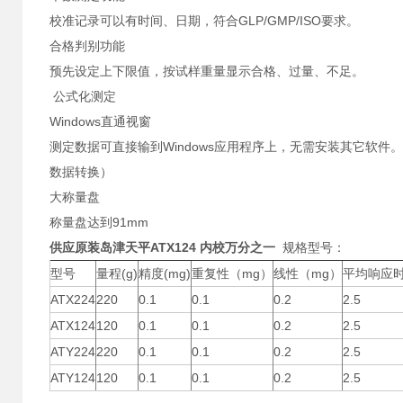
校准记录可以有时间、日期，符合GLP/GMP/ISO要求。
合格判别功能
预先设定上下限值，按试样重量显示合格、过量、不足。
公式化测定
Windows直通视窗
测定数据可直接输到Windows应用程序上，无需安装其它软件。（
数据转换）
大称量盘
称量盘达到91mm
供应原装岛津天平ATX124 内校万分之一
规格型号：
型号
量程(g)
精度(mg)
重复性（mg）
线性（mg）
平均响应
ATX224
220
0.1
0.1
0.2
2.5
ATX124
120
0.1
0.1
0.2
2.5
ATY224
220
0.1
0.1
0.2
2.5
ATY124
120
0.1
0.1
0.2
2.5