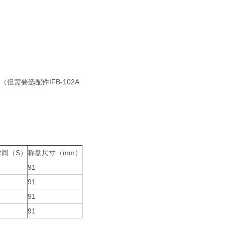
但需要选配件IFB-102A
时间（S）
称盘尺寸（mm）
91
91
91
91