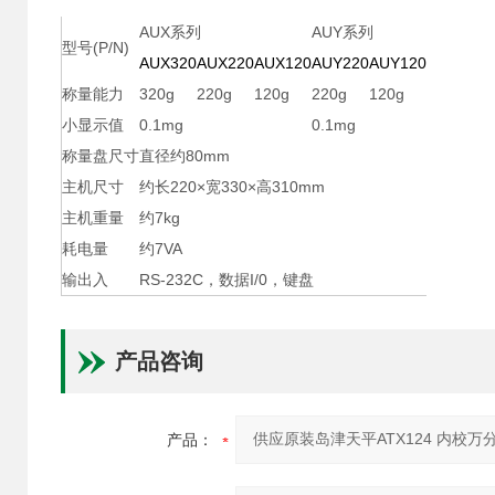
AUX系列
AUY系列
型号(P/N)
AUX320
AUX220
AUX120
AUY220
AUY120
称量能力
320g
220g
120g
220g
120g
小显示值
0.1mg
0.1mg
称量盘尺寸
直径约80mm
主机尺寸
约长220×宽330×高310mm
主机重量
约7kg
耗电量
约7VA
输出入
RS-232C，数据I/0，键盘
产品咨询
产品：