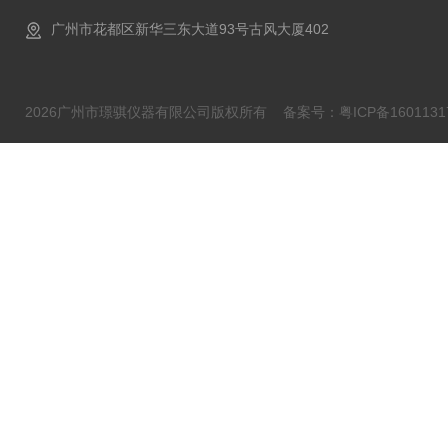
广州市花都区新华三东大道93号古风大厦402
2026广州市璟骐仪器有限公司版权所有
备案号：粤ICP备1601131