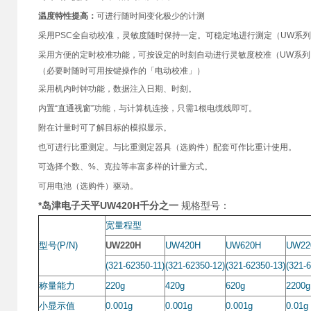
温度特性提高：
可进行随时间变化极少的计测
采用PSC全自动校准，灵敏度随时保持一定。可稳定地进行测定（UW系
采用方便的定时校准功能，可按设定的时刻自动进行灵敏度校准（UW系列
（必要时随时可用按键操作的「电动校准」）
采用机内时钟功能，数据注入日期、时刻。
内置“直通视窗”功能，与计算机连接，只需1根电缆线即可。
附在计量时可了解目标的模拟显示。
也可进行比重测定。与比重测定器具（选购件）配套可作比重计使用。
可选择个数、%、克拉等丰富多样的计量方式。
可用电池（选购件）驱动。
*岛津电子天平UW420H千分之一
规格型号：
宽量程型
型号(P/N)
UW220H
UW420H
UW620H
UW22
(321-62350-11)
(321-62350-12)
(321-62350-13)
(321-
称量能力
220g
420g
620g
2200g
小显示值
0.001g
0.001g
0.001g
0.01g