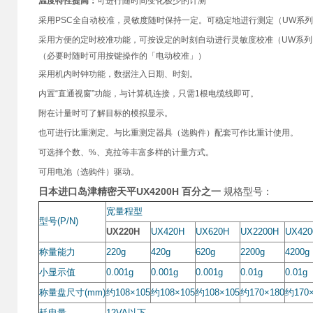
温度特性提高：
可进行随时间变化极少的计测
采用PSC全自动校准，灵敏度随时保持一定。可稳定地进行测定（UW系
采用方便的定时校准功能，可按设定的时刻自动进行灵敏度校准（UW系列
（必要时随时可用按键操作的「电动校准」）
采用机内时钟功能，数据注入日期、时刻。
内置“直通视窗”功能，与计算机连接，只需1根电缆线即可。
附在计量时可了解目标的模拟显示。
也可进行比重测定。与比重测定器具（选购件）配套可作比重计使用。
可选择个数、%、克拉等丰富多样的计量方式。
可用电池（选购件）驱动。
日本进口岛津精密天平UX4200H 百分之一
规格型号：
宽量程型
型号(P/N)
UX220H
UX420H
UX620H
UX2200H
UX420
称量能力
220g
420g
620g
2200g
4200g
小显示值
0.001g
0.001g
0.001g
0.01g
0.01g
称量盘尺寸(mm)
约108×105
约108×105
约108×105
约170×180
约170×
耗电量
12VA
以下