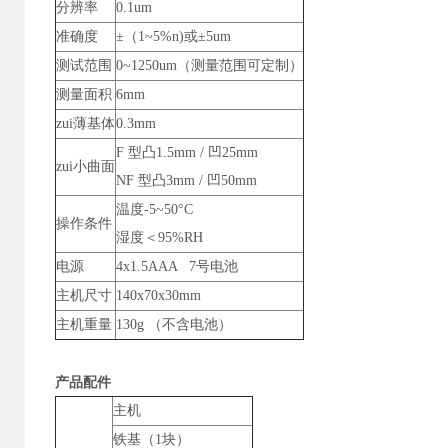
分辨率
0.1um
准确度
±（1~5%n)或±5um
测试范围
0~1250um（测量范围可定制）
测量面积
6mm
zui薄基体
0.3mm
F 型凸1.5mm / 凹25mm
zui小曲面
NF 型凸3mm / 凹50mm
温度-5~50°C
操作条件
湿度＜95%RH
电源
4x1.5AAA 7号电池
主机尺寸
140x70x30mm
主机重量
13
0g （不含电池）
产品
主机
铁基（1块）