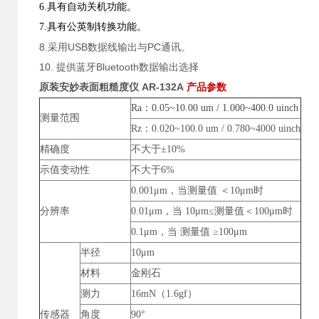
6.具有自动关机功能。
7.具有公英制转换功能。
8.采用USB数据线输出与PC通讯。
10. 提供蓝牙Bluetooth数据输出选择
原装安妙表面粗糙度仪 AR-132A
产品参数
Ra：0.05~10.00 um / 1.000~400.0 uinch
测量范围
Rz：0.020~100.0 um / 0.780~4000 uinch
精确度
不大于±10%
示值变动性
不大于6%
0.001μm，当测量值 ＜10μm时
分辨率
0.01μm，当 10μm≤测量值＜100μm时
0.1μm，当 测量值 ≥100μm
半径
10μm
材料
金刚石
测力
16mN（1.6gf）
传感器
角度
90°