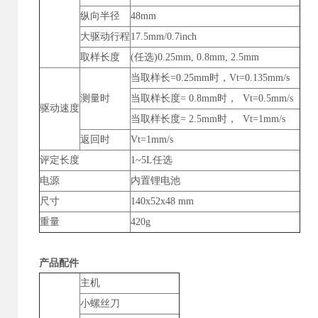
纵向半径
48mm
大驱动行程
17.5mm/0.7inch
取样长度
(任选)0.25mm, 0.8mm, 2.5mm
当取样长=0.25mm时，Vt=0.135mm/s
测量时
当取样长度= 0.8mm时， Vt=0.5mm/s
驱动速度
当取样长度= 2.5mm时， Vt=1mm/s
返回时
Vt=1mm/s
评定长度
1~5L任选
电源
内置锂电池
尺寸
140x52x48 mm
重量
420g
产品配件
主机
小螺丝刀