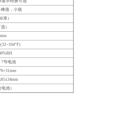
或4.0秒显示转换可选
，峰值，小值
标准）
可选）
min
32~104°F)
0%RH
AA 7号电池
0×31mm
81x34mm
不含电池）