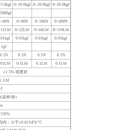
5.0kgf
0~10.0kgf
0~20.0kgf
0~50.0kgf
5000gf
0~49N
0~98N
0~196N
0~490N
~11Lbf
0~22Lbf
0~44Lbf
0~110Lbf
.01kgf
0.01kgf
0.01kgf
0.01kgf
1gf
0.1N
0.1N
0.1N
0.1N
.01Lbf
0.1Lbf
0.1Lbf
0.1Lbf
±1.5% 或更好
N, Lbf
计
5次采样/秒）
mm
150%
程内：小于±0.01%FS/°C