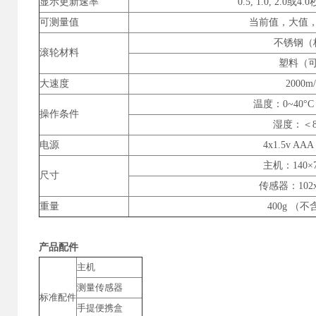
显示更新速率
0.5, 1.0, 2.0
可测量值
当前值，大值
不锈钢（
滚轮材料
塑料（
大速度
2000m/
温度：0~40°C (
操作条件
湿度：＜8
电源
4x1.5v A
主机：140×7
尺寸
传感器：102x
重量
400g （
产品配件
主机
测量传感器
标准配件
手提便携盒