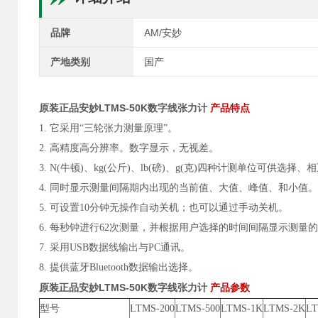
品牌
AM/安妙
产地类别
国产
原装正品安妙LTMS-50K数字线张力计
产品特点
1. 它采用“三轮张力测量原理”。
2. 高精度高分辨率。数字显示，无视差。
3. N(牛顿)、kg(公斤)、lb(磅)、g(克)四种计测单位可供选择
4. 同时显示测量间隔期内出现的当前值、大值、峰值、和小值。
5. 可设置10分钟无操作自动关机；也可以通过手动关机。
6. 每秒钟进行62次测量，并根据用户选择的时间间隔显示测量
7. 采用USB数据线输出与PC通讯。
8. 提供蓝牙Bluetooth数据输出选择。
原装正品安妙LTMS-50K数字线张力计
产品参数
型号
LTMS-200
LTMS-500
LTMS-1K
LTMS-2K
LT