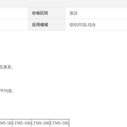
价格区间
面议
应用领域
纺织/印染,综合
、相互换算。
的平均值。
MS-5K
LTMS-10K
LTMS-20K
LTMS-50K