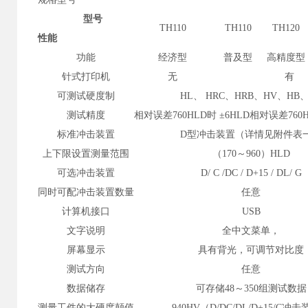
型号
TH110
TH110
TH120
性能
功能
经济型
普及型
高精度型
针式打印机
无
有
可测试硬度制
HL、 HRC、HRB、HV、HB、
测试精度
相对误差
760HLD时
±
6HLD
相对误差
76
标准冲击装置
D型冲击装置（详情见附件表
上下限设置测量范围
（170～960）HLD
可选冲击装置
D/ C /DC / D+15 / DL/ G
同时可配冲击装置数量
任意
计算机接口
USB
文字说明
全中文菜单，
屏幕显示
具有背光，可调节对比度
测试方向
任意
数据储存
可存储48～350组测试数据
测量工件的大硬度颠值
940HV（D/DC/DL/D+15/C冲