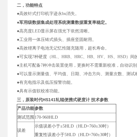
二，功能特点
●高效针式打印机字迹永bu消失。
军用级数据集成处理系统测量数据重复率稳定。
●
●高亮度LED显示屏在强光下依然清晰。
●工业用一体压铸式插头、插座坚固耐用。
●高效锂离子电池无记忆性随充随用，超长寿命。
●可实现7种硬度（HL、HRB、HRC、HB、HV、HS、HSD
●主机可配备7种冲击装置使用，更换时不需重新校准，自动识
●可以显示测量值、平均值、日期、冲击方向、测量次数、测试
●有充电指示及低压报警功能。
●具有示值软校准功能。
三，
原装时代HS141轧辊便携式硬度计
技术参数
产品功能
参数
测试范围
170-960HLD
示值误差小于±5HLD（HLD=760±30时）
误差
重复性误差小于5HLD（HLD=760±30时）