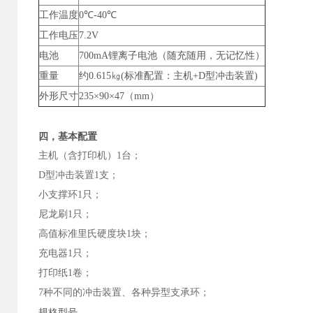
工作温度
0℃-40℃
工作电压
7.2V
电池
700mA锂离子电池（随充随用，无记忆性）
重量
约0.615㎏(标准配置：主机+D型冲击装置)
外形尺寸
235×90×47（mm）
四，基本配置
主机（含打印机）1台；
D型冲击装置1支；
小支撑环1只；
尼龙刷1只；
高值标准里氏硬度块1块；
充电器1只；
打印纸1卷；
7种不同的冲击装置、各种异型支承环；
规格型号