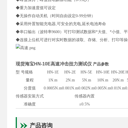
◆重力加速度值可设定
◆无操作自动关机（时间自由设定0-99分钟）
◆采用外置智能充电器,可安全的充电,延长电池寿命
◆串口输出（波特率9600）可打印测试数据和*大值、*小值、
◆连接上位机可进行对实时数据的读取、存储、分析、打印等操
现货海宝HN-10E高速冲击扭力测试仪
产品参数
型 号规格
HN-1E
HN-2E
HN-5E
HN-10E
HN-20E
H
量程
1N.m
2N.m
5N.m
10N.m
20N.m
分度值
0.0005N.m
0.001N.m
0.002N.m
0.005N.m
0.01N.m
0
传感器安装方式
传感器内置
准确度
±0.5%
产品咨询