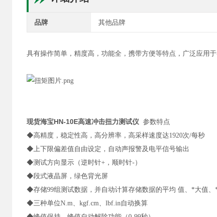
品牌
其他品牌
具有操作简单，精度高，功能全，携带方便等特点，广泛应用于
现货海宝HN-10E高速冲击扭力测试仪
参数特点
◆高精度，稳定性高，高分辨率，高采样速度达1920次/每秒
◆上下限偏差值自由设定，自动声报警及电平信号输出
◆测试方向显示（逆时针+，顺时针-）
◆段式液晶屏，绿色背光屏
◆存储99组测试数据，并自动计算存储数据的平均 值、*大值、
◆三种单位N.m、kgf.cm、lbf.in自动换算
◆峰值保持，峰值自动解除功能（0-99秒）