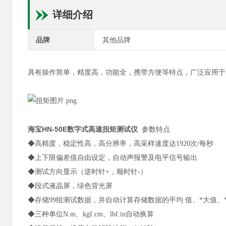
详细介绍
品牌
其他品牌
具有操作简单，精度高，功能全，携带方便等特点，广泛应用于
海宝HN-50E数字式高速扭矩测试仪
参数特点
◆高精度，稳定性高，高分辨率，高采样速度达1920次/每秒
◆上下限偏差值自由设定，自动声报警及电平信号输出
◆测试方向显示（逆时针+，顺时针-）
◆段式液晶屏，绿色背光屏
◆存储99组测试数据，并自动计算存储数据的平均 值、*大值、
◆三种单位N.m、kgf.cm、lbf.in自动换算