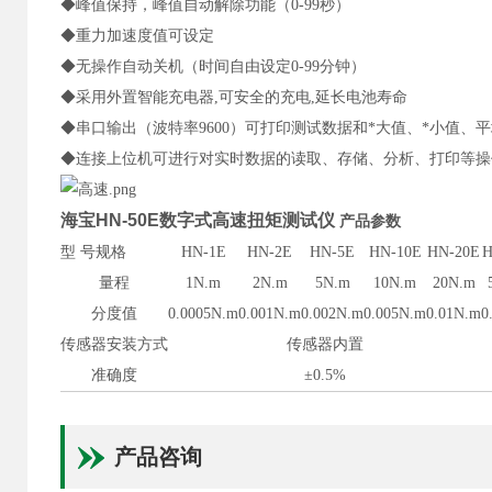
◆峰值保持，峰值自动解除功能（0-99秒）
◆重力加速度值可设定
◆无操作自动关机（时间自由设定0-99分钟）
◆采用外置智能充电器,可安全的充电,延长电池寿命
◆串口输出（波特率9600）可打印测试数据和*大值、*小值、
◆连接上位机可进行对实时数据的读取、存储、分析、打印等操
海宝HN-50E数字式高速扭矩测试仪
产品参数
型 号规格
HN-1E
HN-2E
HN-5E
HN-10E
HN-20E
H
量程
1N.m
2N.m
5N.m
10N.m
20N.m
分度值
0.0005N.m
0.001N.m
0.002N.m
0.005N.m
0.01N.m
0
传感器安装方式
传感器内置
准确度
±0.5%
产品咨询