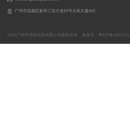
广州市花都区新华三东大道93号古风大厦402
2026广州市璟骐仪器有限公司版权所有
备案号：粤ICP备1601131