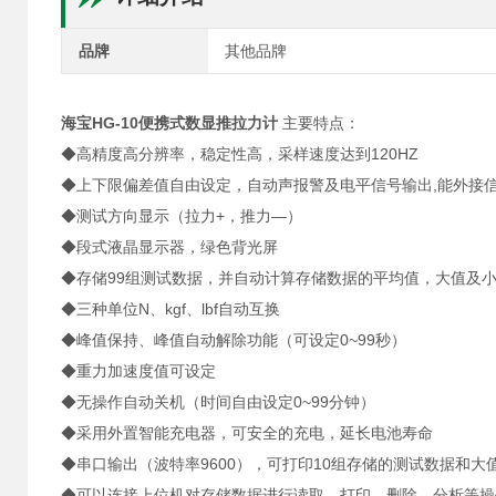
品牌
其他品牌
海宝HG-10便携式数显推拉力计
主要特点：
◆高精度高分辨率，稳定性高，采样速度达到120HZ
◆上下限偏差值自由设定，自动声报警及电平信号输出,能外接
◆测试方向显示（拉力+，推力—）
◆段式液晶显示器，绿色背光屏
◆存储99组测试数据，并自动计算存储数据的平均值，大值及
◆三种单位N、kgf、lbf自动互换
◆峰值保持、峰值自动解除功能（可设定0~99秒）
◆重力加速度值可设定
◆无操作自动关机（时间自由设定0~99分钟）
◆采用外置智能充电器，可安全的充电，延长电池寿命
◆串口输出（波特率9600），可打印10组存储的测试数据和
◆可以连接上位机对存储数据进行读取、打印、删除、分析等操