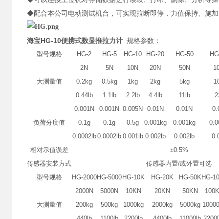
◆配合本公司电动测试机台，可实现拉断即停，力值保持、施加
海宝HG-10便携式数显推拉力计
规格参数：
型号规格
HG-2
HG-5
HG-10
HG-20
HG-50
HG
2N
5N
10N
20N
50N
1
大测量值
0.2kg
0.5kg
1kg
2kg
5kg
1
0.44lb
1.1lb
2.2lb
4.4lb
11lb
2
0.001N
0.001N
0.005N
0.01N
0.01N
0.
负荷分度值
0.1g
0.1g
0.5g
0.001kg
0.001kg
0.0
0.0002lb
0.0002lb
0.001lb
0.002lb
0.002lb
0.
相对示值误差
±0.5%
传感器安装方式
传感器内置/或外置可选
型号规格
HG-2000
HG-5000
HG-10K
HG-20K
HG-50K
HG-1
2000N
5000N
10KN
20KN
50KN
100
大测量值
200kg
500kg
1000kg
2000kg
5000kg
1000
440lb
1100lb
2200lb
4400lb
11000lb
2200