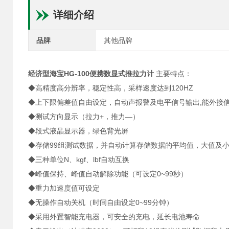
详细介绍
品牌
其他品牌
经济型海宝HG-100便携数显式推拉力计
主要特点：
◆高精度高分辨率，稳定性高，采样速度达到120HZ
◆上下限偏差值自由设定，自动声报警及电平信号输出,能外接
◆测试方向显示（拉力+，推力—）
◆段式液晶显示器，绿色背光屏
◆存储99组测试数据，并自动计算存储数据的平均值，大值及
◆三种单位N、kgf、lbf自动互换
◆峰值保持、峰值自动解除功能（可设定0~99秒）
◆重力加速度值可设定
◆无操作自动关机（时间自由设定0~99分钟）
◆采用外置智能充电器，可安全的充电，延长电池寿命