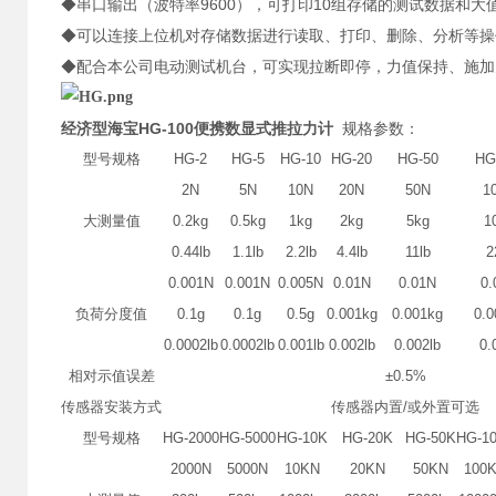
◆串口输出（波特率9600），可打印10组存储的测试数据和
◆可以连接上位机对存储数据进行读取、打印、删除、分析等操
◆配合本公司电动测试机台，可实现拉断即停，力值保持、施加
经济型海宝HG-100便携数显式推拉力计
规格参数：
型号规格
HG-2
HG-5
HG-10
HG-20
HG-50
HG
2N
5N
10N
20N
50N
1
大测量值
0.2kg
0.5kg
1kg
2kg
5kg
1
0.44lb
1.1lb
2.2lb
4.4lb
11lb
2
0.001N
0.001N
0.005N
0.01N
0.01N
0.
负荷分度值
0.1g
0.1g
0.5g
0.001kg
0.001kg
0.0
0.0002lb
0.0002lb
0.001lb
0.002lb
0.002lb
0.
相对示值误差
±0.5%
传感器安装方式
传感器内置/或外置可选
型号规格
HG-2000
HG-5000
HG-10K
HG-20K
HG-50K
HG-1
2000N
5000N
10KN
20KN
50KN
100