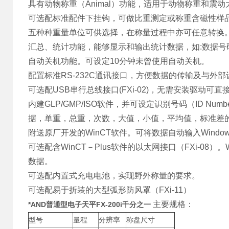
具有动物称重（Animal）功能，适用于动物称重和震
可选配标准配件下挂钩，可做比重测定或称重含磁性样
五种种重量单位可供选择，在称量过程中亦可任意转换
汇总、统计功能，能够显示和输出统计数据，如:数据号码,
自动关机功能。可设定10分钟未曾使用自动关机。
配置标准RS-232C通讯接口，方便数据的传输及与外
可选配USB串行总线接口(FXi-02)，无需安装驱动可直
内建GLP/GMP/ISO软件，并可设定识别号码（ID N
据，单重，总重，次数，大值，小值，平均值，标准差
附送原厂开发的WinCT软件。可将数据自动输入Windows
可选配含WinCT－Plus软件的以太网接口（FXi-08
数据。
可选配内置式充电电池，实现野外称量的要求。
可选配易于折装的大型弧形防风罩（FXi-11）
主要规格：
*AND普通型电子天平FX-200i千分之一
型号
量程
分辨率
称盘尺寸