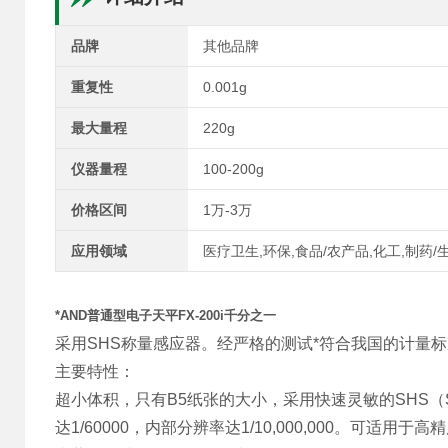
品牌
其他品牌
重复性
0.001g
最大量程
220g
仪器量程
100-200g
价格区间
1万-3万
应用领域
医疗卫生,环保,食品/农产品,化工,制药/
*AND普通型电子天平FX-200i千分之一
采用SHS称量感应器。经严格的测试*符合我国的计量
主要特性：
超小体积，只有B5纸张的大小，采用快速灵敏的SHS（Sup
达1/60000，内部分辨率达1/10,000,000。可适用