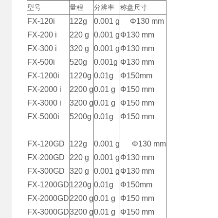
型号
量程
分辨率
称盘尺寸
FX-120i
122g
0.001 g
Φ130 mm
FX-200 i
220 g
0.001 g
Φ130 mm
FX-300 i
320 g
0.001 g
Φ130 mm
FX-500i
520g
0.001g
Φ130 mm
FX-1200i
1220g
0.01g
Φ150mm
FX-2000 i
2200 g
0.01 g
Φ150 mm
FX-3000 i
3200 g
0.01 g
Φ150 mm
FX-5000i
5200g
0.01g
Φ150 mm
FX-120GD
122g
0.001 g
Φ130 mm
FX-200GD
220 g
0.001 g
Φ130 mm
FX-300GD
320 g
0.001 g
Φ130 mm
FX-1200GD
1220g
0.01g
Φ150mm
FX-2000GD
2200 g
0.01 g
Φ150 mm
FX-3000GD
3200 g
0.01 g
Φ150 mm