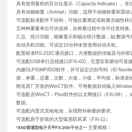
具有使用量程的百分比显示（Capacity Indicator）
具有动物称重（Animal）功能，适用于动物称重和震
可选配标准配件下挂钩，可做比重测定或称重含磁性样
五种种重量单位可供选择，在称量过程中亦可任意转换
汇总、统计功能，能够显示和输出统计数据，如:数据号码,
自动关机功能。可设定10分钟未曾使用自动关机。
配置标准RS-232C通讯接口，方便数据的传输及与外
可选配USB串行总线接口(FXi-02)，无需安装驱动可直
内建GLP/GMP/ISO软件，并可设定识别号码（ID N
据，单重，总重，次数，大值，小值，平均值，标准差
附送原厂开发的WinCT软件。可将数据自动输入Windows
可选配含WinCT－Plus软件的以太网接口（FXi-08
数据。
可选配内置式充电电池，实现野外称量的要求。
可选配易于折装的大型弧形防风罩（FXi-11）
主要规格：
*AND普通型电子天平FX-200i千分之一