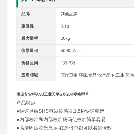
品牌
其他品牌
重复性
0.1g
最大量程
20kg
仪器量程
5000g以上
价格区间
1万-3万
应用领域
医疗卫生,环保,食品/农产品,化工,制药/
供应艾安得AND工业天平GX-20K规格型号
产品特点：
●快速灵敏SHS电磁传感器,1.5秒快速稳定
●内部校准和内部校准砝码使校准简单容易
●高清晰度荧光显示-在黑暗中都可以看到读数