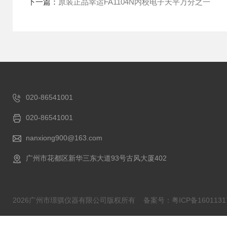
下一篇：
原装正品幸运FA1104N内校电子天平万分之一
020-86541001
020-86541001
nanxiong900@163.com
广州市花都区新华三东大道93号古风大厦402
2026广州市璟骐仪器有限公司版权所有
备案号：粤ICP备1601131