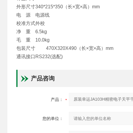
外形尺寸
340*215*350（长×宽×高）mm
电 源
电源线
校准方式
外校
净 重
6.5kg
毛 重
10.0kg
包装尺寸
470X320X490（长×宽×高）mm
通讯接口
RS232(选配)
产品咨询
产品：
您的单位：