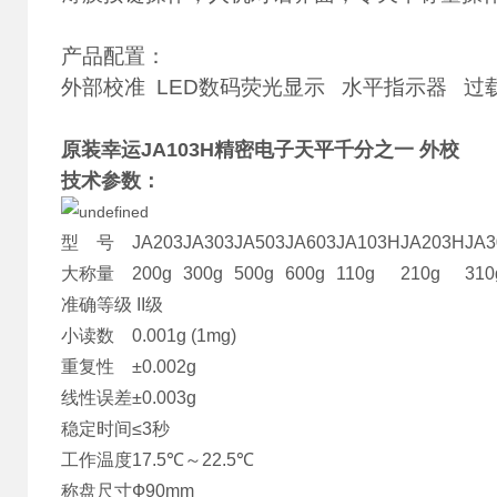
产品配置：
外部校准 LED数码荧光显示 水平指示器 过
原装幸运JA103H精密电子天平千分之一 外校
技术参数：
型 号
JA203
JA303
JA503
JA603
JA103H
JA203H
JA3
大称量
200g
300g
500g
600g
110g
210g
310
准确等级
II级
小读数
0.001g (1mg)
重复性
±0.002g
线性误差
±0.003g
稳定时间
≤3秒
工作温度
17.5℃～22.5℃
称盘尺寸
Ф90mm