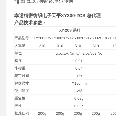
*g,oz,ct.lb,7种纺织单位转换。
幸运精密纺织电子天平XY300-2CS 总代理
产品技术参数：
XY-2C
S
系列
产品型号
XY2002C
XY3002C
XY5002C
XY6002C
XY100
S
S
S
S
大称量
210
310
510
610
11
单位
g,oz,tex.Nm,g/m2,oz/yd2,Ne
精度
0.01
小称重
0.04
稳定时间
≤
2s
秤盘尺寸
Φ
130mm
使用温度
5-25
℃
重复性
0.02g
线性
0.03g
校准砝码
200g
200g
200g
200g
50