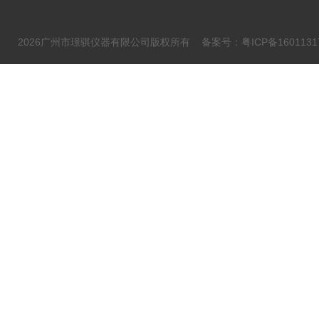
2026广州市璟骐仪器有限公司版权所有
备案号：粤ICP备1601131