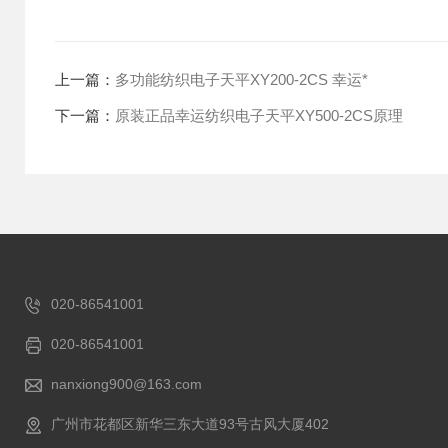
上一篇：
多功能纺织电子天平XY200-2CS 幸运*
下一篇：
原装正品幸运纺织电子天平XY500-2CS原理
020-86541001
020-86541001
nanxiong900@163.com
广州市花都区新华三东大道93号古风大厦402