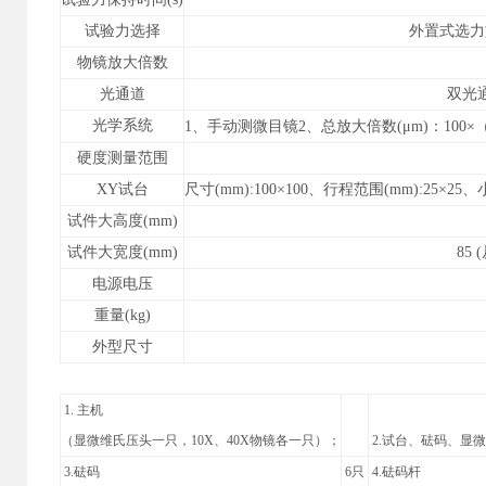
试验力选择
外置式选力
物镜放大倍数
光通道
双光
光学系统
1
、
手动测微目镜
2
、总放大倍数
(
μ
m)
：
100
×
硬度测量范围
XY
试台
尺寸
(mm):100
×
100
、
行程范围
(mm):25
×
2
5
、
试件大高度
(mm)
试件大宽度
(mm)
85 (
电源电压
重量
(kg)
外型尺寸
1.
主机
（显微维氏压头一只，1
0X
、
40X
物镜各一只）；
2.试台、砝码、显
3.砝码
6只
4.砝码