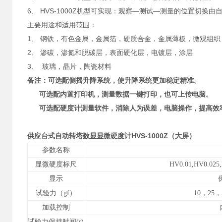
6、 HVS-1000Z机型可实现：观察—测试—测量的位置切换由
主要用途和适用范围：
1、 钢铁，有色金属，金属箔，硬质合金，金属薄板，微观组织
2、 渗碳，渗氮和脱碳层，表面硬化层，电镀层，涂层
3、 玻璃，晶片，陶瓷材料
备注：可选配侧摇升降系统，使升降系统更加稳定精准。
可选配内置打印机，测量数据一键打印，也可上传电脑。
可选配硬度计测量软件，消除人为误差，电脑操作，提高效
供应台式自动转塔数显显微硬度计HVS-1000Z
（大屏）
参数名称
显微硬度标尺
HV0.01,HV0.025
显示
试验力（
gf
）
10
，
25
，
加载控制
试验力保持时间
(s)