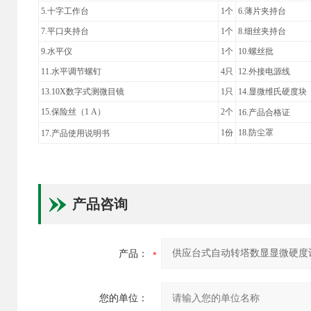
5.十字工作台
1个
6.薄片夹持
7.平口夹持台
1个
8.细丝夹持
9.水平仪
1个
10.螺丝
11.水平调节螺钉
4只
12.外接电
13.10X
数字式测微目镜
1只
14.显微维氏硬度块（
15.保险丝（1 A）
2个
16.产品合格证
1
份
18.防尘
17.产品使用说明书
产品咨询
产品：
您的单位：