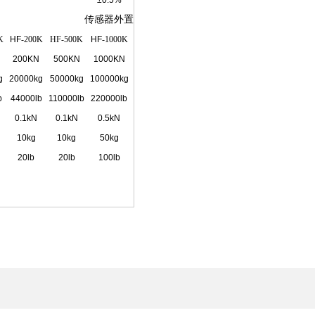
±0.5%
传感器外置
K
HF
-200K
HF-500K
HF
-1000K
200KN
500KN
1000KN
g
20000kg
50000kg
100000kg
b
44000lb
110000lb
220000lb
0.1kN
0.1kN
0.5kN
10kg
10kg
50kg
20lb
20lb
100lb