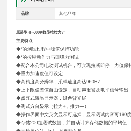
品牌
其他品牌
原装型HF-300K数显推拉力计
主要特点
◆*的测试过程中峰值保持功能
◆*的按键动作力与回弹力测试
◆配合本公司电动测试机台，可实现拉断即停，力值保
◆重力加速度值可设定
◆高精度高分辨率，采样速度高达960HZ
◆上下限偏差值自由设定，自动声报警及电平信号输出
◆点阵式液晶显示器，绿色背光屏
◆测试方向显示（拉力+，推力—）
◆操作界面中文英文显示可选择，显示测试内容可180
◆存储200组测试数据，并自动计算存储数据的平均值
◆三种单位N、kgf、lbf自动互换