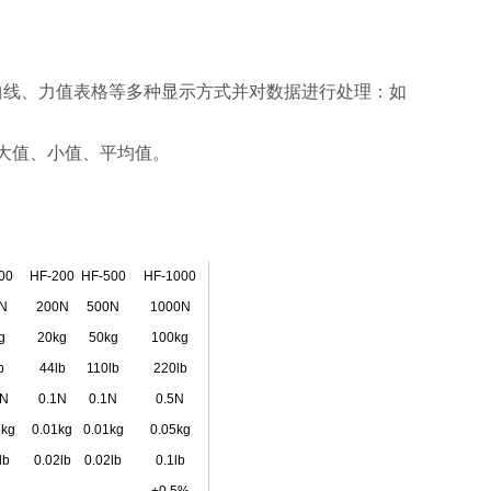
值曲线、力值表格等多种显示方式并对数据进行处理：如
和大值、小值、平均值。
00
HF-200
HF-500
HF-1000
N
200N
500N
1000N
g
20kg
50kg
100kg
b
44lb
110lb
220lb
5N
0.1N
0.1N
0.5N
5kg
0.01kg
0.01kg
0.05kg
lb
0.02lb
0.02lb
0.1lb