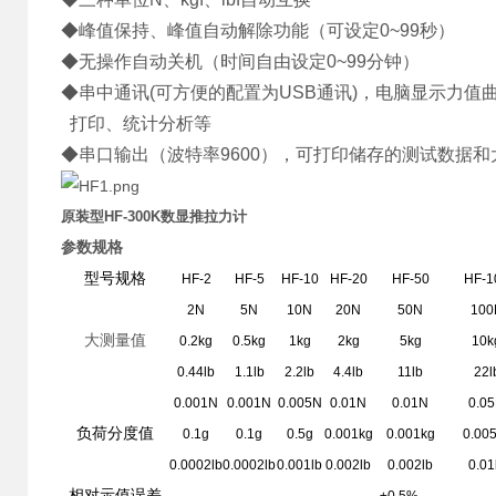
◆峰值保持、峰值自动解除功能（可设定0~99秒）
◆无操作自动关机（时间自由设定0~99分钟）
◆串中通讯(可方便的配置为USB通讯)，电脑显示力
打印、统计分析等
◆串口输出（波特率9600），可打印储存的测试数据
原装型HF-300K数显推拉力计
参数规格
型号规格
HF-2
HF-5
HF-10
HF-20
HF-50
HF-1
2N
5N
10N
20N
50N
100
大测量值
0.2kg
0.5kg
1kg
2kg
5kg
10k
0.44lb
1.1lb
2.2lb
4.4lb
11lb
22l
0.001N
0.001N
0.005N
0.01N
0.01N
0.0
负荷分度值
0.1g
0.1g
0.5g
0.001kg
0.001kg
0.00
0.0002lb
0.0002lb
0.001lb
0.002lb
0.002lb
0.01
相对示值误差