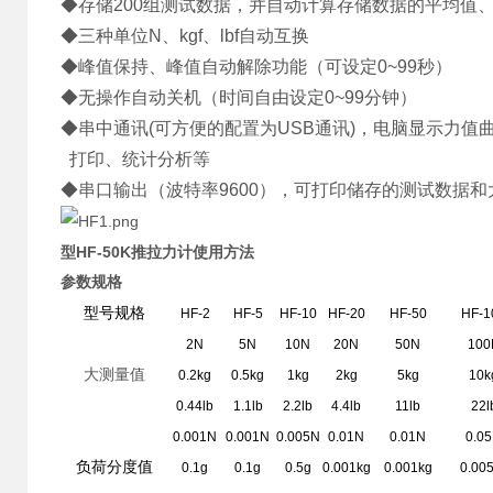
◆存储200组测试数据，并自动计算存储数据的平均值
◆三种单位N、kgf、lbf自动互换
◆峰值保持、峰值自动解除功能（可设定0~99秒）
◆无操作自动关机（时间自由设定0~99分钟）
◆串中通讯(可方便的配置为USB通讯)，电脑显示力
打印、统计分析等
◆串口输出（波特率9600），可打印储存的测试数据
型HF-50K推拉力计使用方法
参数规格
型号规格
HF-2
HF-5
HF-10
HF-20
HF-50
HF-1
2N
5N
10N
20N
50N
100
大测量值
0.2kg
0.5kg
1kg
2kg
5kg
10k
0.44lb
1.1lb
2.2lb
4.4lb
11lb
22l
0.001N
0.001N
0.005N
0.01N
0.01N
0.0
负荷分度值
0.1g
0.1g
0.5g
0.001kg
0.001kg
0.00