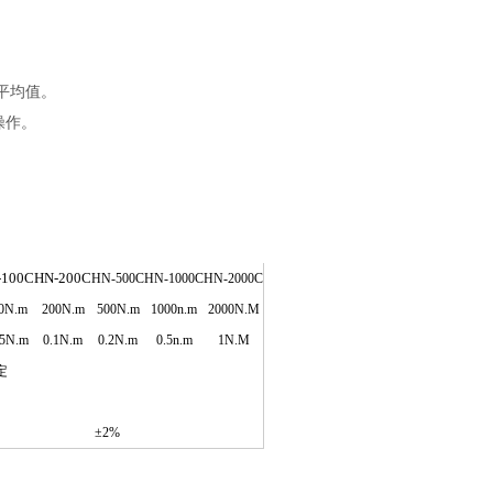
，平均值。
操作。
-100
C
HN-200
C
HN-500C
HN-
10
00
C
HN-2000C
0N.m
200N.m
500N.m
1000n.m
2000N.M
05N.m
0.1N.m
0.2N.m
0.5n.m
1N.M
定
±
2
%