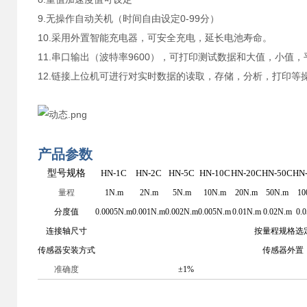
9.无操作自动关机（时间自由设定0-99分）
10.采用外置智能充电器，可安全充电，延长电池寿命。
11.串口输出（波特率9600），可打印测试数据和大值，小值
12.链接上位机可进行对实时数据的读取，存储，分析，打印等
产品参数
型号规格
HN-1C
HN-2
C
HN-5
C
HN-10
C
HN-20
C
HN-50
C
HN
量程
1N.m
2N.m
5N.m
10N.m
20N.m
50N.m
10
分度值
0.0005N.m
0.001N.m
0.002N.m
0.005N.m
0.01N.m
0.02N.m
0.
连接轴尺寸
按量程规格选
传感器安装方式
传感器外置
准确度
±
1
%