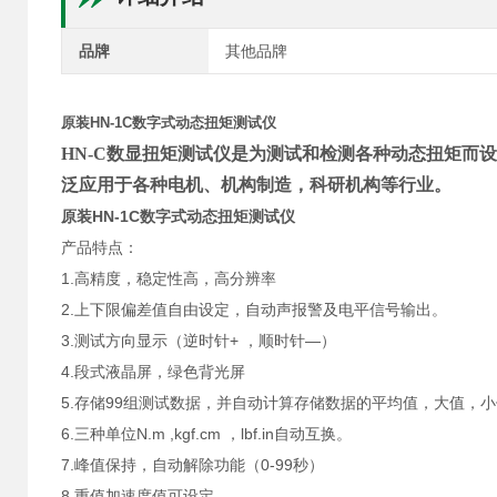
品牌
其他品牌
原装HN-1C数字式动态扭矩测试仪
HN-C数显扭矩测试仪是为测试和检测各种动态扭矩而
泛应用于各种电机、机构制造，科研机构等行业。
原装HN-1C数字式动态扭矩测试仪
产品特点：
1.高精度，稳定性高，高分辨率
2.上下限偏差值自由设定，自动声报警及电平信号输出。
3.测试方向显示（逆时针+ ，顺时针—）
4.段式液晶屏，绿色背光屏
5.存储99组测试数据，并自动计算存储数据的平均值，大值，小
6.三种单位N.m ,kgf.cm ，lbf.in自动互换。
7.峰值保持，自动解除功能（0-99秒）
8.重值加速度值可设定