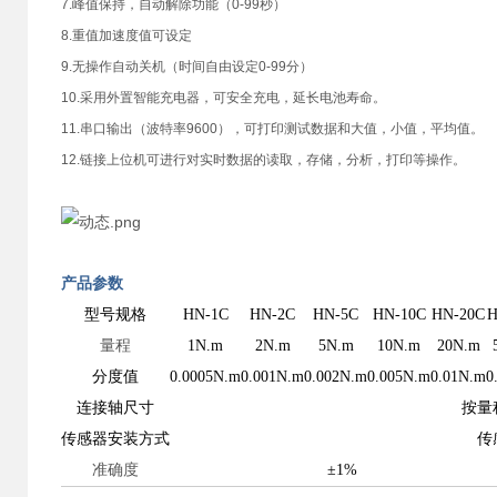
7.峰值保持，自动解除功能（0-99秒）
8.重值加速度值可设定
9.无操作自动关机（时间自由设定0-99分）
10.采用外置智能充电器，可安全充电，延长电池寿命。
11.串口输出（波特率9600），可打印测试数据和大值，小值，平均值。
12.链接上位机可进行对实时数据的读取，存储，分析，打印等操作。
产品参数
型号规格
HN-1C
HN-2
C
HN-5
C
HN-10
C
HN-20
C
H
量程
1N.m
2N.m
5N.m
10N.m
20N.m
分度值
0.0005N.m
0.001N.m
0.002N.m
0.005N.m
0.01N.m
0
连接轴尺寸
按量
传感器安装方式
传
准确度
±
1
%