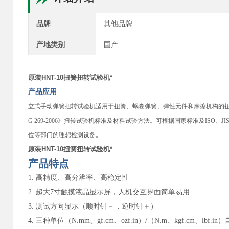
品牌
其他品牌
产地类别
国产
原装HNT-10扭簧扭转试验机*
产品应用
立式手动弹簧扭转试验机适用于扭簧、蜗卷弹簧、弹性元件和摩擦机构的扭转角、
G 269-2006》扭转试验机标准及材料试验方法。可根据国家标准及IS
位等部门的理想检测设备。
原装HNT-10扭簧扭转试验机*
产品特点
1. 高精度、高分辨率、高稳定性
2. 超大7寸触摸液晶显示屏，人机交互界面简单易用
3. 测试方向显示（顺时针－，逆时针＋）
4. 三种单位（N.mm、gf.cm、ozf.in）/（N.m、kgf.cm、lbf.i