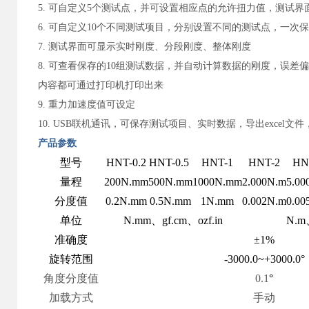
5. 可自定义5个测试点，并可设置相应点的允许扭力值，测试
6. 可自定义10个不同测试项目，分别设置不同的测试点，一
7. 测试界面可显示实时刚度、分段刚度、整体刚度
8. 可查看保存的10组测试数据，并自动计算数据的刚度，误
内容都可通过打印机打印出来
9. 重力加速度值可设定
10. USB联机通讯，可保存测试项目、实时数据，导出excel文
产品参数
型号
HNT-0.2
HNT-0.5
HNT-1
HNT-2
HN
量程
200N.mm
500N.mm
1000N.mm
2.000N.m
5.00
分度值
0.2N.mm
0.5N.mm
1N.mm
0.002N.m
0.00
单位
N.mm、gf.cm、ozf.in
N.m、
准确度
±1%
旋转范围
-3000.0~+3000.0°
角度分度值
0.1
°
加载方式
手动