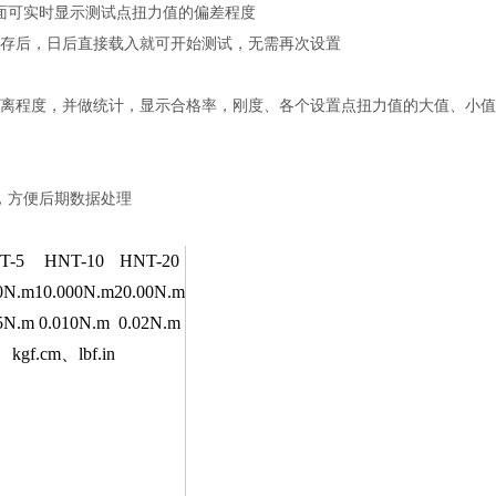
界面可实时显示测试点扭力值的偏差程度
次保存后，日后直接载入就可开始测试，无需再次设置
差偏离程度，并做统计，显示合格率，刚度、各个设置点扭力值的大值、小
件，方便后期数据处理
T-5
HNT-10
HNT-20
0N.m
10.000N.m
20.00N.m
5N.m
0.010N.m
0.02N.m
kgf.cm、lbf.in