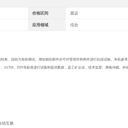
价格区间
面议
应用领域
综合
扭转力矩的测试。增加相应附件亦可对零部件和构件进行抗扭试验。本机参考《JB/T 9
O、JIS、ASTM、DIN等标准进行试验和提供数据，是工矿企业、技术监督、商检仲裁、
n）自动互换