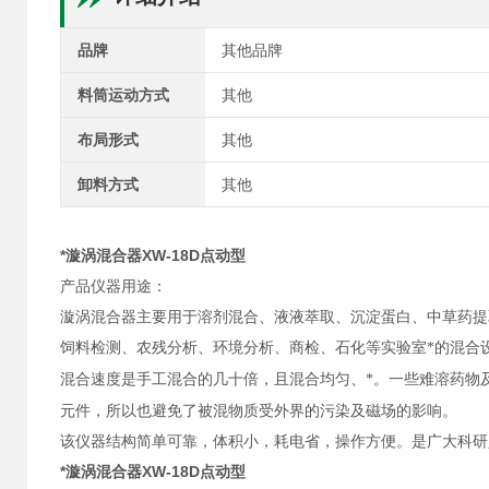
品牌
其他品牌
料筒运动方式
其他
布局形式
其他
卸料方式
其他
*漩涡混合器XW-18D点动型
产品
仪器用途：
漩涡混合器主要用于溶剂混合、液液萃取、沉淀蛋白、中草药提
饲料检测、农残分析、环境分析、商检、石化等实验室*的混合
混合速度是手工混合的几十倍，且混合均匀、*。一些难溶药物
元件，所以也避免了被混物质受外界的污染及磁场的影响。
该仪器结构简单可靠，体积小，耗电省，操作方便。是广大科研
*漩涡混合器XW-18D点动型