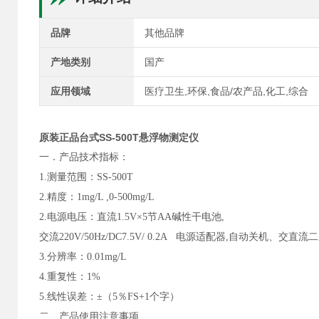
品牌
其他品牌
产地类别
国产
应用领域
医疗卫生,环保,食品/农产品,化工,综合
原装正品台式SS-500T悬浮物测定仪
一．产品技术指标：
1.测量范围：SS-500T
2.
精度：1mg/L ,0-500mg/L
2.
电源电压：
直流1.5V×5节AA碱性干电池,
交流220V/50Hz/DC7.5V/ 0.2A 电源适配器,自动关机、交直流二
3.
分辨率：0.01mg/L
4.重复性：1%
5.线性误差：±（5％FS+1个字）
二、产品使用注意事项