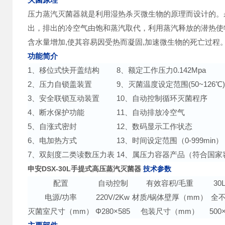
压力蒸汽灭菌器就是利用湿热杀灭微生物的原理而设计的。
出，排出的冷空气由饱和蒸汽取代，利用蒸汽释放的潜热使
含水量增加,使其容易因受热而凝固,加速微生物的死亡过程
功能简介
1、移位式快开盖结构
8、额定工作压力0.142Mpa
2、压力自锁盖装置
9、灭菌温度设定范围(50~126℃
3、安全联锁互动装置
10、自动控制循环灭菌程序
4、断水保护功能
11、自动排放冷空气
5、自涨式密封
12、数码显示工作状态
6、电加热方式
13、时间设定范围（0-999min）
7、双刻度二类读数压力表
14、属压力容器产品（符合国
申安DSX-30L手提式高压蒸汽灭菌器
技术参数
配置
自动控制
有效容积/毛重
30
电源/功率
220V/2Kw
材质/锅体壁厚（mm）
全不
灭菌室尺寸（mm）
Φ280×585
包装尺寸（mm）
500