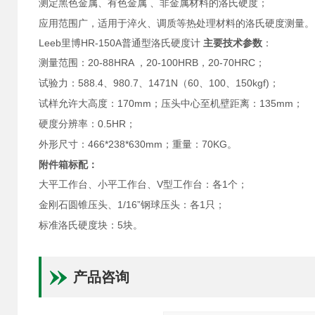
测定黑色金属、有色金属
、非金属材料的洛氏硬度；
应用范围广，适用于淬火、调质等热处理材料的洛氏硬度测量。
Leeb里博HR-150A普通型洛氏硬度计
主要技术参数
：
20-88HRA ，20-100HRB，20-70HRC；
测量范围：
588.4、980.7、1471N（60、100、150kgf)；
试验力：
170mm；压头中心至机壁距离：135mm；
试样允许大高度：
0.5HR；
硬度分辨率：
466*238*630mm；重量：70KG。
外形尺寸：
附件箱标配：
V型工作台：各1个；
大平工作台、小平工作台、
1/16”钢球压头：各1只；
金刚石圆锥压头、
5块。
标准洛氏硬度块：
产品咨询