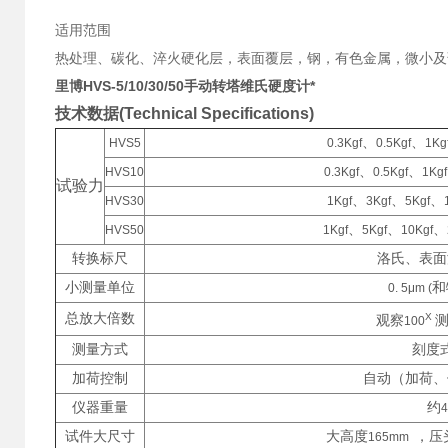
适用范围
热处理、碳化、淬火硬化层，表面覆层，钢，有色金属，微小及
里博HVS-5/10/30/50手动转塔维氏硬度计*
技术数据
(Technical Specifications)
、
、
HVS5
0.3Kgf
0.5Kgf
1Kg
、
、
HVS10
0.3Kgf
0.5Kgf
1Kgf
试验力
、
、
、
HVS30
1Kgf
3Kgf
5Kgf
、
、
、
HVS50
1Kgf
5Kgf
10Kgf
转换标尺
洛氏、表面
小测量单位
和
0. 5μm (
总放大倍数
X
观察
100
测量方式
刻度
加荷控制
自动（加荷、
仪器重量
约
4
试件大尺寸
大高度
，压
165mm