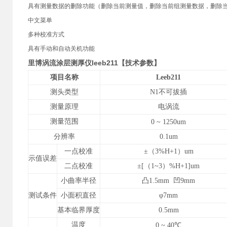
具有测量数据的删除功能（删除当前测量值，删除当前组测量数据，删除
中文菜单
多种校准方式
具有手动和自动关机功能
里博涡流涂层测厚仪leeb211
【技术参数】
项目名称
Leeb211
测头类型
N1
不可拔插
测量原理
电涡流
测量范围
0
~
1250um
分辨率
0.1um
一点校准
±（3%H+1）um
示值误差
二点校准
±[（1
~
3
）%H+1]um
小曲率半径
凸1.5mm 凹9mm
测试条件
小面积直径
φ7mm
基本临界厚度
0.5mm
温度
0
~
40
℃