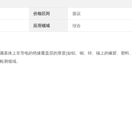
价格区间
面议
应用领域
综合
属基体上非导电的绝缘覆盖层的厚度(如铝、铜、锌、锡上的橡胶、塑料
检测领域。