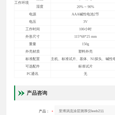
工作环境
湿度
20%
~
90%
电源
AAA
碱性电池2节
电压
3V
工作时间
100
小时
外形尺寸
115*68*25 mm
重量
150g
外壳材质
塑料外壳
标准配置
主机、标准试片、基体、N1探头、碱性
可选配件
标准试片
PC
通讯
无
产品咨询
产品：