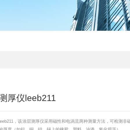
厚仪leeb211
eeb211，该涂层测厚仪采用磁性和电涡流两种测量方法，可检测非
的厚度（如铝、铜、锌、锡上的橡胶、塑料、油漆、氧化膜等）。