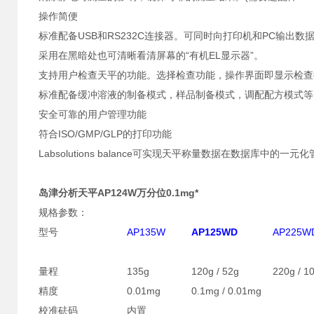
操作简便
标准配备USB和RS232C连接器。可同时向打印机和PC输出数
采用在黑暗处也可清晰看清屏幕的“有机EL显示器”。
支持用户检查天平的功能。选择检查功能，操作界面即显示检查
标准配备缓冲溶液的制备模式，样品制备模式，调配配方模式等
安全可靠的用户管理功能
符合ISO/GMP/GLP的打印功能
Labsolutions balance可实现天平称量数据在数据库中的一元
岛津分析天平AP124W万分位0.1mg*
规格参数：
型号
AP135W
AP125WD
AP225W
量程
135g
120g / 52g
220g / 1
精度
0.01mg
0.1mg / 0.01mg
校准砝码
内置