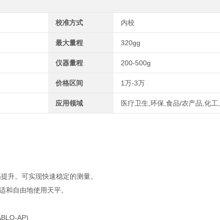
校准方式
内校
最大量程
320gg
仪器量程
200-500g
价格区间
1万-3万
应用领域
医疗卫生,环保,食品/农产品,化工
以大幅提升。可实现快速稳定的测量。
舒适和自由地使用天平。
O-AP)