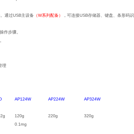
据。通过USB主设备
（W系列配备）
，可连接USB存储器、键盘、条形码
操作步骤。
。
化管理
D
AP124W
AP224W
AP324W
02g
120g
220g
320g
0.1mg