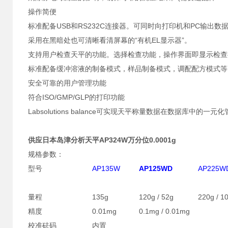
操作简便
标准配备USB和RS232C连接器。可同时向打印机和PC输出数
采用在黑暗处也可清晰看清屏幕的“有机EL显示器”。
支持用户检查天平的功能。选择检查功能，操作界面即显示检查
标准配备缓冲溶液的制备模式，样品制备模式，调配配方模式等
安全可靠的用户管理功能
符合ISO/GMP/GLP的打印功能
Labsolutions balance可实现天平称量数据在数据库中的一元
供应日本岛津分析天平AP324W万分位0.0001g
规格参数：
型号
AP135W
AP125WD
AP225W
量程
135g
120g / 52g
220g / 1
精度
0.01mg
0.1mg / 0.01mg
校准砝码
内置