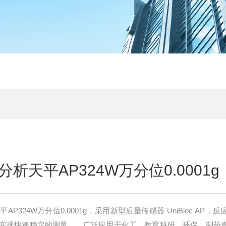
析天平AP324W万分位0.0001g
P324W万分位0.0001g，采用新型质量传感器 UniBloc AP，
实现快速稳定的测量。，广泛应用于化工，教育科研，环保，制药