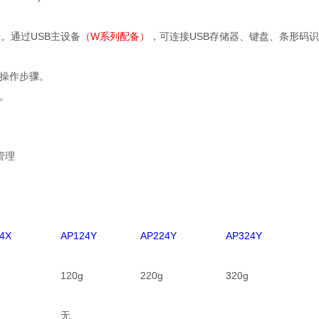
据。通过USB主设备
（W系列配备）
，可连接USB存储器、键盘、条形码
操作步骤。
。
化管理
4X
AP124Y
AP224Y
AP324Y
120g
220g
320g
无