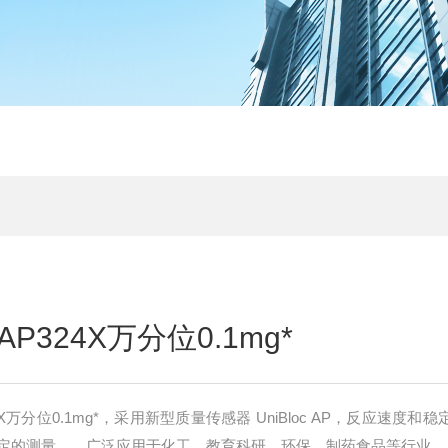
324X万分位0.1mg*
X万分位0.1mg*，采用新型质量传感器 UniBloc AP，反应速度和
定的测量。，广泛应用于化工，教育科研，环保，制药食品等行业。