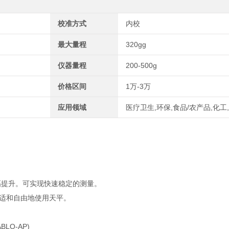
校准方式
内校
最大量程
320gg
仪器量程
200-500g
价格区间
1万-3万
应用领域
医疗卫生,环保,食品/农产品,化工
以大幅提升。可实现快速稳定的测量。
舒适和自由地使用天平。
O-AP)