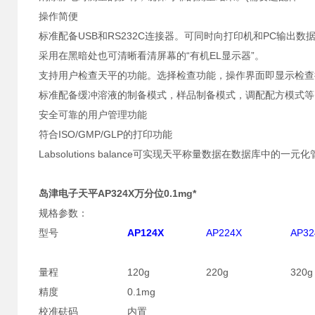
操作简便
标准配备USB和RS232C连接器。可同时向打印机和PC输出数
采用在黑暗处也可清晰看清屏幕的“有机EL显示器”。
支持用户检查天平的功能。选择检查功能，操作界面即显示检查
标准配备缓冲溶液的制备模式，样品制备模式，调配配方模式等
安全可靠的用户管理功能
符合ISO/GMP/GLP的打印功能
Labsolutions balance可实现天平称量数据在数据库中的一元
岛津电子天平AP324X万分位0.1mg*
规格参数：
型号
AP124X
AP224X
AP32
量程
120g
220g
320g
精度
0.1mg
校准砝码
内置