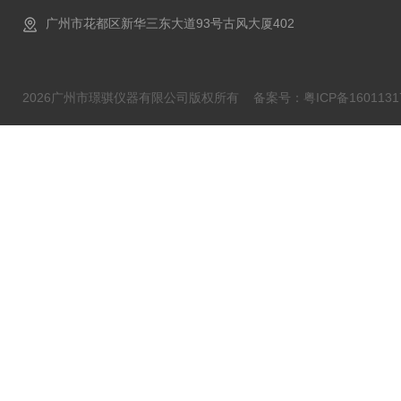
广州市花都区新华三东大道93号古风大厦402
2026广州市璟骐仪器有限公司版权所有
备案号：粤ICP备1601131