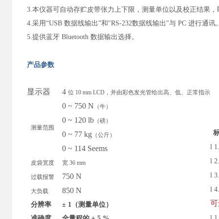
3.
本仪器可自动存贮皮带张力上下限，测量单位以及校正结果，
4.
采用“
USB
数据线输出”和
"RS-232
数据线输出
"
与
PC
进行通讯
5.
提供蓝牙
Bluetooth
数据输出选择。
产品参数
显示器
4
位 10 mm LCD，并由彩色发光管给出高、低、正常指示
0 ~ 750 N
（牛）
0 ~ 120 lb
（磅）
测量范围
0 ~ 77 kg
（公斤）
l
1
0 ~ 114 Seems
l
2
皮袋宽度
宽 36 mm
l
3
750 N
过载报警
l
4
850 N
大负载
可
分辨率
± 1（测量单位）
l
1
准确度
全量程的 ± 5 %