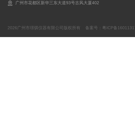
广州市花都区新华三东大道93号古风大厦402
2026广州市璟骐仪器有限公司版权所有
备案号：粤ICP备1601131