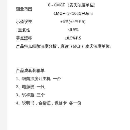
MCF
（麦氏浊度单位）
0
～6
测量范围
1MCF=3
10
CFU/ml
×
8
示值误差
±6％(±5％F.S)
复
性
≤0.5%
重
零点漂移
±0.5%F.S
产品特点
细菌浊度分析，直读（MCF）麦氏浊度单位。
产品成套装箱单
1
、细菌浊度计主机 一台
2
、电源线 一只
3
、试样瓶 三个
4
、说明书，合格证，保修卡 各一份